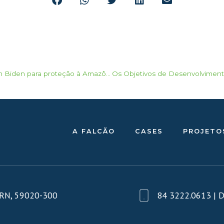
Começa pressão em Biden para proteção à Amazônia
A FALCÃO
CASES
PROJETO
– RN, 59020-300
84 3222.0613 | D