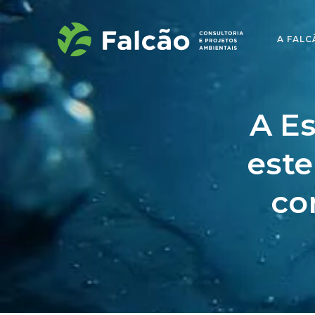
A FALC
A E
este
co