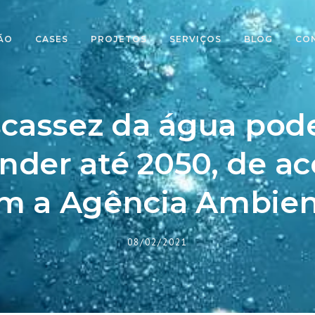
ÃO
CASES
PROJETOS
SERVIÇOS
BLOG
CO
scassez da água pode
nder até 2050, de a
m a Agência Ambien
08/02/2021