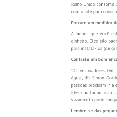
Reino Unido consome 1
com o site para consum
Procure um medidor d
A menos que você est
dinheiro. Eles são pa
para instalá-los (de gr
Contrate um bom enc
“Os encanadores têm 
água”, diz Simon Gordo
pessoas precisam ir a 
Eles não fariam isso c
vazamento pode chegar 
Lembre-se das pequen