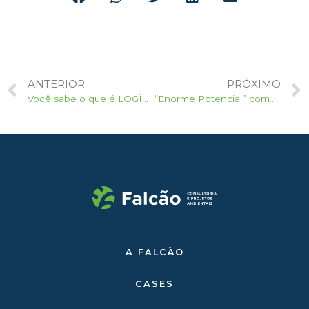
ANTERIOR
PRÓXIMO
Você sabe o que é LOGÍSTICA REVERSA?
“Enorme Potencial” como primeiro Parque Eólico flutuante do Reino Unido bate recorde de produção de energia
A FALCÃO
CASES