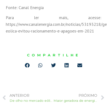
Fonte: Canal Energia
Para ler mais, acesse:
https://www.canalenergia.com.br/noticias/53193218/ge
eolica-evitou-racionamento-e-apagoes-em-2021
COMPARTILHE
ANTERIOR
PRÓXIMO
De olho no mercado eólico offshore, dinamarquesa Vestas considera 2ª fábrica no Ceará
Maior geradora de energia solar e eólica no Brasil, Enel anuncia investimento de R$ 31 bi no país em 3 anos